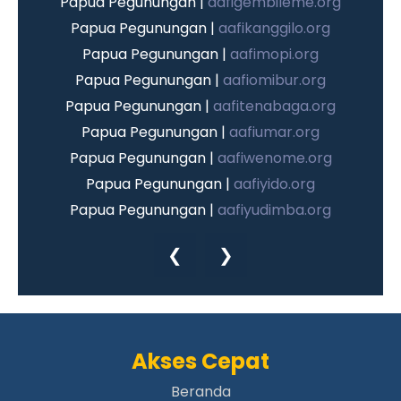
Papua Pegunungan |
aafigembileme.org
Papua Pegunungan |
aafikanggilo.org
Papua Pegunungan |
aafimopi.org
Papua Pegunungan |
aafiomibur.org
Papua Pegunungan |
aafitenabaga.org
Papua Pegunungan |
aafiumar.org
Papua Pegunungan |
aafiwenome.org
Papua Pegunungan |
aafiyido.org
Papua Pegunungan |
aafiyudimba.org
Papua Pegunungan |
aafiyuneri.org
❮
❯
Papua Pegunungan |
aafiambirik.org
Papua Pegunungan |
aafigiko.org
Papua Pegunungan |
aafidugunik.org
Papua Pegunungan |
aafikaru.org
Akses Cepat
Papua Pegunungan |
aafikotorambur.org
Papua Pegunungan |
Beranda
aafikungge.org